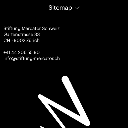
Sitemap
Journal
Stiftung Mercator Schweiz
Gartenstrasse 33
CH - 8002 Zürich
Über uns
+41 44 206 55 80
Zahlen und Fakten
info@stiftung-mercator.ch
Team
Stiftungsrat
Hintergrund
Jahresberichte
Unsere Arbeit
Woran wir arbeiten